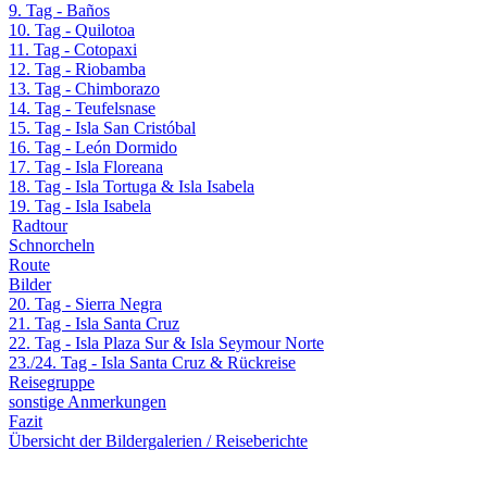
9. Tag - Baños
10. Tag - Quilotoa
11. Tag - Cotopaxi
12. Tag - Riobamba
13. Tag - Chimborazo
14. Tag - Teufelsnase
15. Tag - Isla San Cristóbal
16. Tag - León Dormido
17. Tag - Isla Floreana
18. Tag - Isla Tortuga & Isla Isabela
19. Tag - Isla Isabela
Radtour
Schnorcheln
Route
Bilder
20. Tag - Sierra Negra
21. Tag - Isla Santa Cruz
22. Tag - Isla Plaza Sur & Isla Seymour Norte
23./24. Tag - Isla Santa Cruz & Rückreise
Reisegruppe
sonstige Anmerkungen
Fazit
Übersicht der Bildergalerien / Reiseberichte