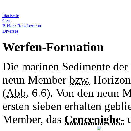
Startseite
Geo
Bilder / Reiseberichte
Diverses
Werfen-Formation
Die marinen Sedimente der
neun Member
bzw.
Horizont
(
Abb.
6.6). Von den neun 
ersten sieben erhalten gebl
Member, das
Cencenighe-
u