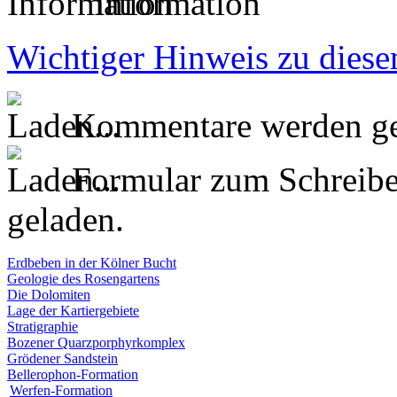
Information
Wichtiger Hinweis zu diese
Kommentare werden ge
Formular zum Schreib
geladen.
Erdbeben in der Kölner Bucht
Geologie des Rosengartens
Die Dolomiten
Lage der Kartiergebiete
Stratigraphie
Bozener Quarzporphyrkomplex
Grödener Sandstein
Bellerophon-Formation
Werfen-Formation