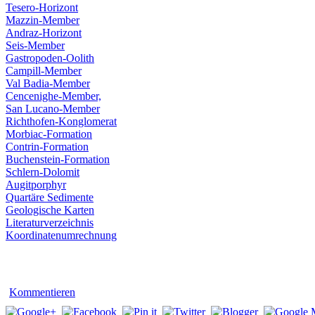
Tesero-Horizont
Mazzin-Member
Andraz-Horizont
Seis-Member
Gastropoden-Oolith
Campill-Member
Val Badia-Member
Cencenighe-Member,
San Lucano-Member
Richthofen-Konglomerat
Morbiac-Formation
Contrin-Formation
Buchenstein-Formation
Schlern-Dolomit
Augitporphyr
Quartäre Sedimente
Geologische Karten
Literaturverzeichnis
Koordinatenumrechnung
Kommentieren