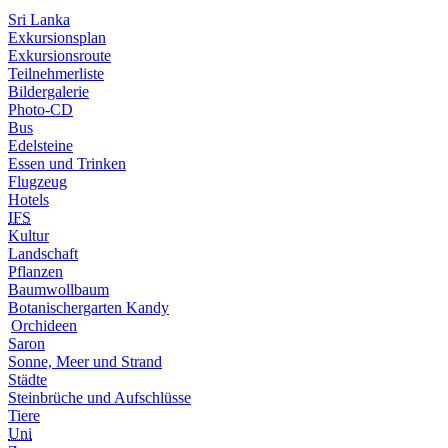
Sri Lanka
Exkursionsplan
Exkursionsroute
Teilnehmerliste
Bildergalerie
Photo-CD
Bus
Edelsteine
Essen und Trinken
Flugzeug
Hotels
IFS
Kultur
Landschaft
Pflanzen
Baumwollbaum
Botanischergarten Kandy
Orchideen
Saron
Sonne, Meer und Strand
Städte
Steinbrüche und Aufschlüsse
Tiere
Uni