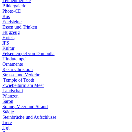
Teilnehmerliste
Bildergalerie
Photo-CD
Bus
Edelsteine
Essen und Trinken
Flugzeug
Hotels
IFS
Kultur
Felsentempel von Dambulla
Hindutempel
Ornamente
Rasur Christoph
Strasse und Verkehr
Temple of Tooth
Zwiebelturm am Meer
Landschaft
Pflanzen
Saron
Sonne, Meer und Strand
Städte
Steinbrüche und Aufschlüsse
Tiere
Uni