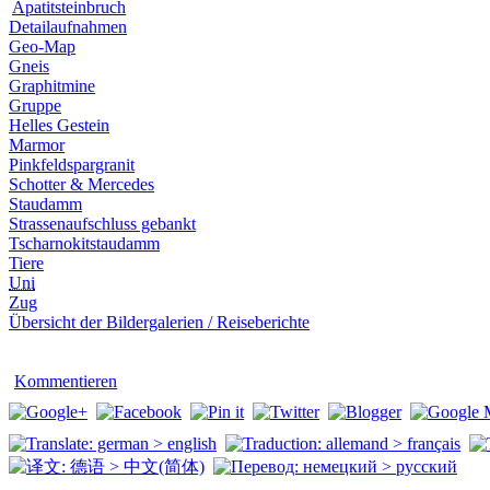
Apatitsteinbruch
Detailaufnahmen
Geo-Map
Gneis
Graphitmine
Gruppe
Helles Gestein
Marmor
Pinkfeldspargranit
Schotter & Mercedes
Staudamm
Strassenaufschluss gebankt
Tscharnokitstaudamm
Tiere
Uni
Zug
Übersicht der Bildergalerien / Reiseberichte
Kommentieren